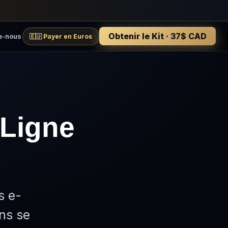
Obtenir le Kit · 37$ CAD
e-nous
🇪🇺 Payer en Euros
Ligne
s e-
ns se