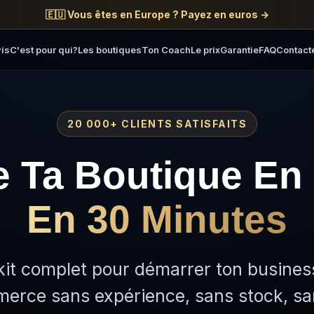
🇪🇺 Vous êtes en Europe ? Payez en euros →
is
C'est pour qui?
Les boutiques
Ton Coach
Le prix
Garantie
FAQ
Contact
20 000+ CLIENTS SATISFAITS
 Ta Boutique
En 
En 30 Minutes
kit complet pour démarrer ton busines
erce sans expérience, sans stock, sa