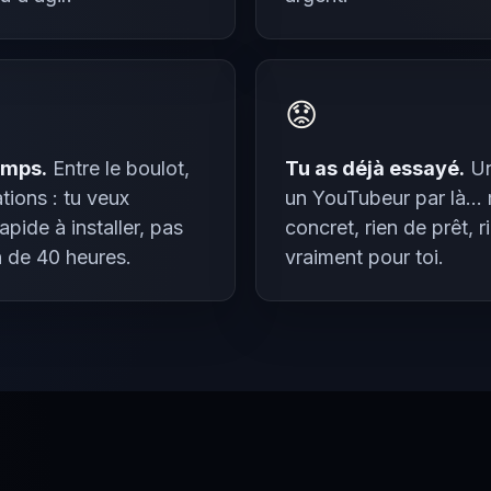
😟
emps.
Entre le boulot,
Tu as déjà essayé.
Un
ations : tu veux
un YouTubeur par là... 
pide à installer, pas
concret, rien de prêt, 
n de 40 heures.
vraiment pour toi.