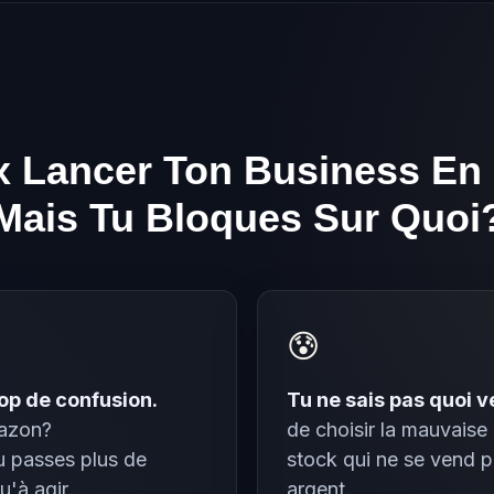
TU TE RECONNAIS DANS ÇA?
x Lancer Ton Business En L
Mais Tu Bloques Sur Quoi
😰
rop de confusion.
Tu ne sais pas quoi v
mazon?
de choisir la mauvaise
passes plus de
stock qui ne se vend pa
'à agir.
argent.