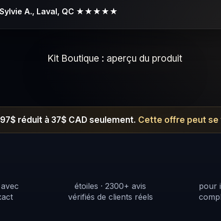
Sylvie A., Laval, QC ★★★★★
297$ réduit à 37$ CAD seulement.
Cette offre peut se
0+
4,7 / 5
3
 avec
étoiles · 2300+ avis
pour i
xact
vérifiés de clients réels
compl