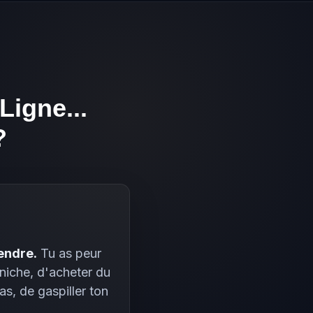
igne...
?
endre.
Tu as peur
 niche, d'acheter du
s, de gaspiller ton