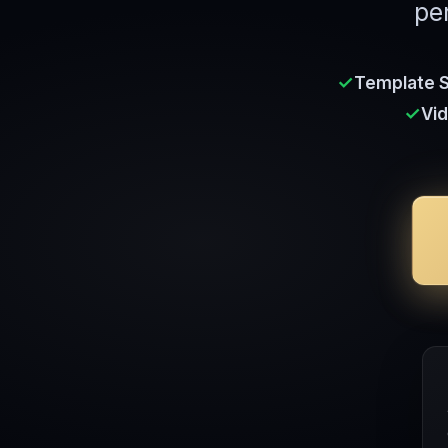
per
✓
Template S
✓
Vid