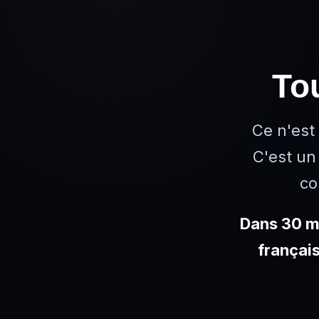
To
Ce n'est
C'est u
co
Dans 30 mi
français