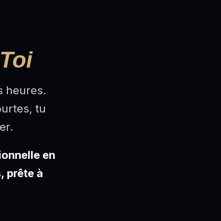
 Toi
s heures.
ourtes, tu
er.
ionnelle en
, prête à