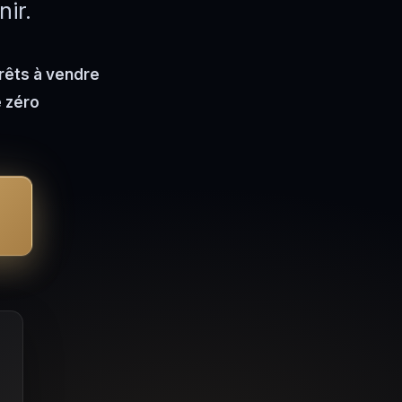
nir.
prêts à vendre
e zéro