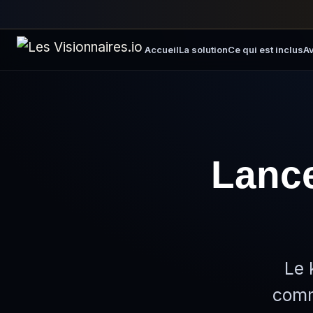
Accueil
La solution
Ce qui est inclus
Av
Lance
Le 
comm