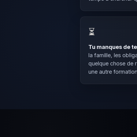
⏳
Tu manques de t
la famille, les oblig
quelque chose de ra
une autre formatio