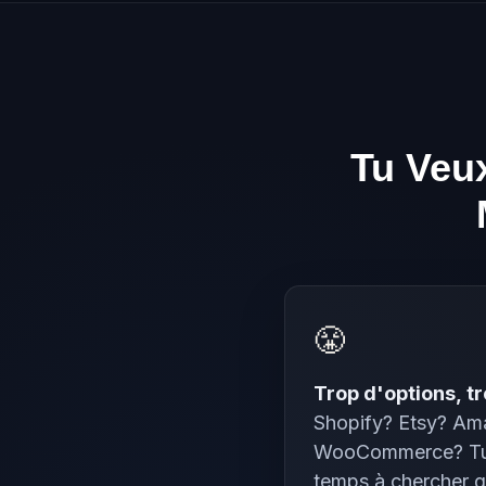
Tu Veu
😤
Trop d'options, t
Shopify? Etsy? A
WooCommerce? Tu 
temps à chercher qu